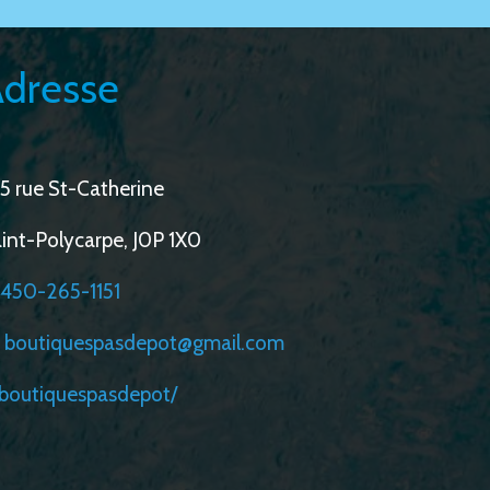
dresse
5 rue St-Catherine
int-Polycarpe, J0P 1X0
450-265-1151
boutiquespasdepot@gmail.com
/boutiquespasdepot/