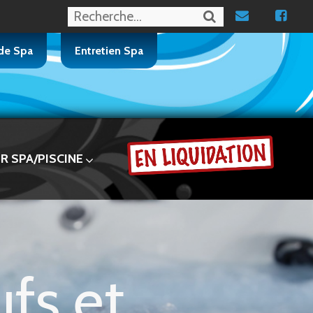
 de Spa
Entretien Spa
 SPA/PISCINE
fs et